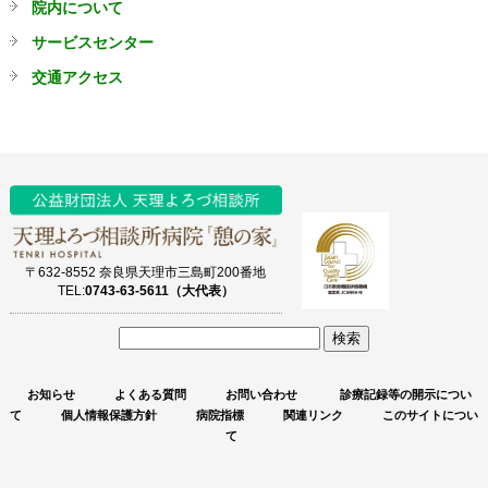
院内について
サービスセンター
交通アクセス
〒632-8552 奈良県天理市三島町200番地
TEL:
0743-63-5611（大代表）
サ
イ
お知らせ
よくある質問
お問い合わせ
診療記録等の開示につい
ト
て
個人情報保護方針
病院指標
関連リンク
このサイトについ
内
て
検
索