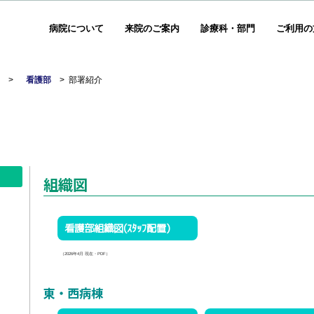
病院について
来院のご案内
診療科・部門
ご利用の
部
>
看護部
>
部署紹介
組織図
看護部組織図(ｽﾀｯﾌ配置)
（2026年4月 現在・PDF）
東・西病棟