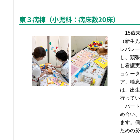
東３病棟（小児科：病床数20床）
15歳
（新生児
レパレー
し、頑張
し看護実
ュケータ
ア、喘息
は、出生
行ってい
パート
め合い、
ます。個
ための努