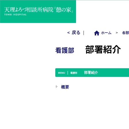
home
＜ 戻る
｜
ホーム
>
各
部署紹介
看護部
｜
部署紹介
MENU
看護部
概要