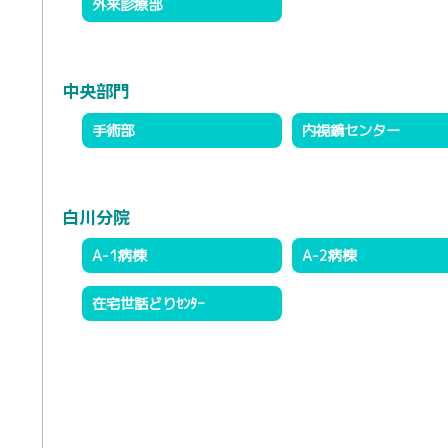
外来診療部
中央部門
手術部
内視鏡センター
白川分院
A-1病棟
A-2病棟
在宅世話どりｾﾝﾀｰ