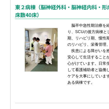
東２病棟（脳神経外科・脳神経内科・形
床数40床）
脳卒中急性期治療を経
り、SCUの後方病棟と
期、リハビリ期、慢性
のリハビリ、栄養管理
疾患による障がいを抱
安心して生活すること
心がけています。日常
して看護補助者と協働
ケアを大事にしていま
ある病棟です。