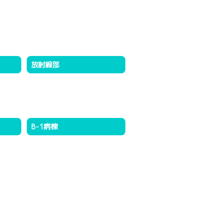
放射線部
B-1病棟