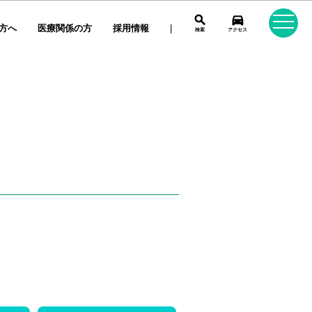
search
directions_car
方へ
医療関係の方
採用情報
|
検索
アクセス