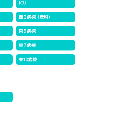
ICU
西３病棟（産科）
東５病棟
東７病棟
東10病棟