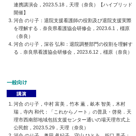
連携講演会，2023.5.18，天理（奈良）【ハイブリッド
開催】
河合 のり子：退院支援看護師の役割及び退院支援実際
を理解する．奈良県看護協会研修会，2023.6.1，橿原
（奈良）
河合 のり子，深谷 弘和：退院調整部門の役割を理解す
る．奈良県看護協会研修会，2023.6.12，橿原（奈良）
一般向け
講演
河合 のり子，中村 富美，竹本 薫，畝本 智美，木村
瑞，寺内 和代：「これからノート」の普及・啓発．天
理市西南部地域包括支援センター通いの場天理市式上
公民館，2023.5.29，天理（奈良）
河合 のり子，奥田 眞紀子，守山 ひとみ，折口 真子：