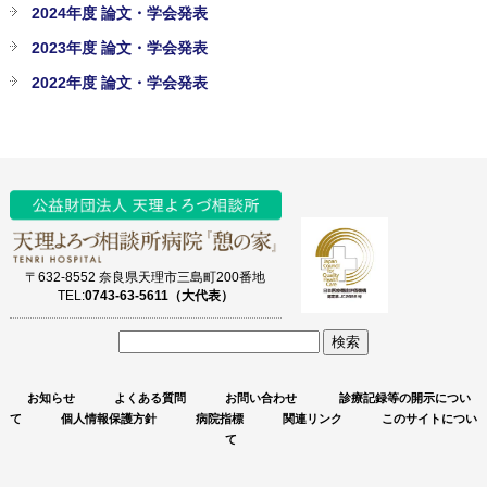
2024年度 論文・学会発表
2023年度 論文・学会発表
2022年度 論文・学会発表
〒632-8552 奈良県天理市三島町200番地
TEL:
0743-63-5611（大代表）
サ
イ
お知らせ
よくある質問
お問い合わせ
診療記録等の開示につい
ト
て
個人情報保護方針
病院指標
関連リンク
このサイトについ
内
て
検
索