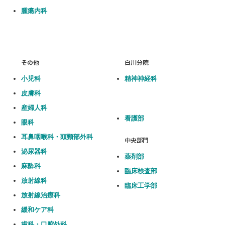
腫瘍内科
その他
白川分院
小児科
精神神経科
皮膚科
産婦人科
看護部
眼科
耳鼻咽喉科・頭頸部外科
中央部門
泌尿器科
薬剤部
麻酔科
臨床検査部
放射線科
臨床工学部
放射線治療科
緩和ケア科
歯科・口腔外科