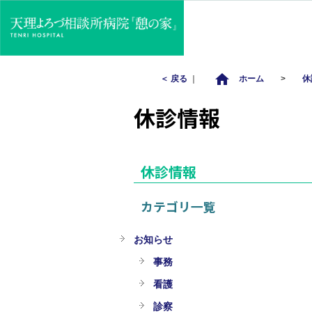
home
＜ 戻る
｜
ホーム
>
休
休診情報
休診情報
カテゴリ一覧
お知らせ
事務
看護
診察