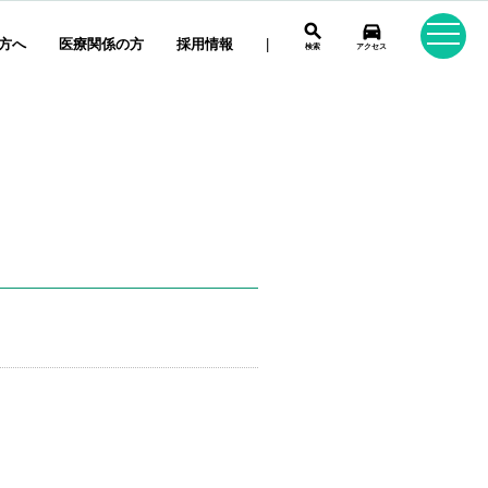
search
directions_car
方へ
医療関係の方
採用情報
|
検索
アクセス