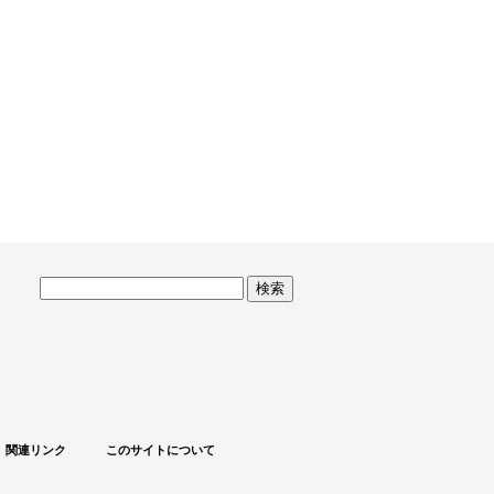
サ
イ
ト
内
検
索
関連リンク
このサイトについて