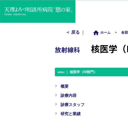
home
＜ 戻る
｜
ホーム
>
各
核医学（R
放射線科
｜ 核医学（RI部門）
MENU
概要
診療内容
診療スタッフ
研究と業績