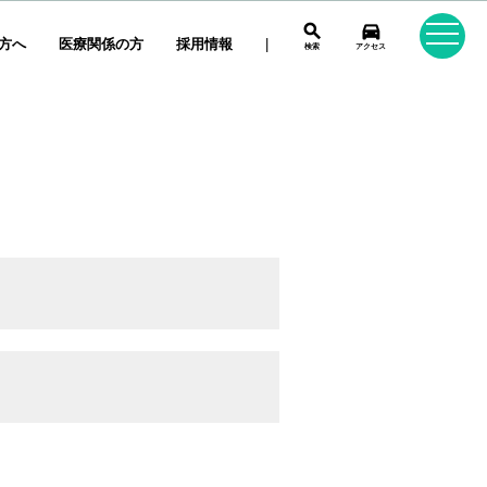
search
directions_car
方へ
医療関係の方
採用情報
|
検索
アクセス