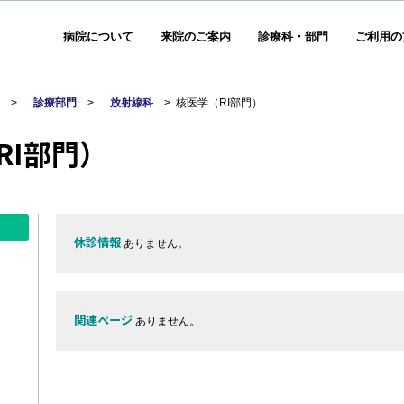
病院について
来院のご案内
診療科・部門
ご利用の
部
>
診療部門
>
放射線科
>
核医学（RI部門）
I部門）
休診情報
ありません。
関連ページ
ありません。