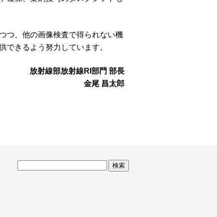
つつ、他の画像検査で得られない機
供できるよう努力しています。
放射線部放射線RI部門 部長
金尾 昌太郎
サ
イ
ト
内
検