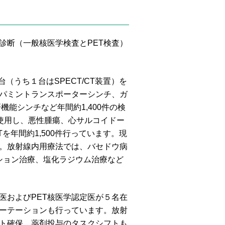
断（一般核医学検査とPET検査）
（うち１台はSPECT/CT装置）を
パミントランスポーターシンチ、ガ
能シンチなど年間約1,400件の検
を使用し、悪性腫瘍、心サルコイドー
を年間約1,500件行っています。現
す。放射線内用療法では、バセドウ病
レーション治療、塩化ラジウム治療など
およびPET核医学認定医が５名在
ーテーションも行っています。放射
ト確保、薬剤投与のタスクシフトも