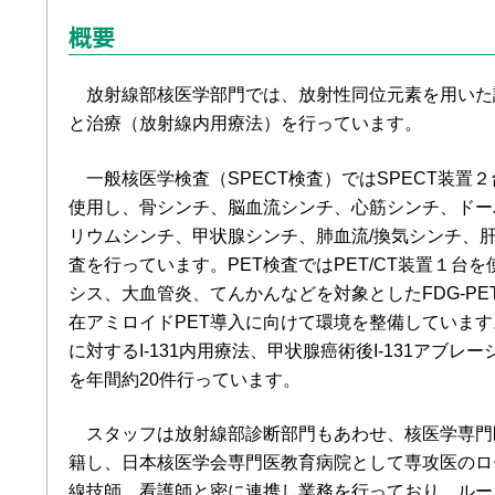
概要
放射線部核医学部門では、放射性同位元素を用いた診
と治療（放射線内用療法）を行っています。
一般核医学検査（SPECT検査）ではSPECT装置２台
使用し、骨シンチ、脳血流シンチ、心筋シンチ、ドー
リウムシンチ、甲状腺シンチ、肺血流/換気シンチ、肝機
査を行っています。PET検査ではPET/CT装置１台
シス、大血管炎、てんかんなどを対象としたFDG-PET
在アミロイドPET導入に向けて環境を整備していま
に対するI-131内用療法、甲状腺癌術後I-131アブ
を年間約20件行っています。
スタッフは放射線部診断部門もあわせ、核医学専門医
籍し、日本核医学会専門医教育病院として専攻医のロ
線技師、看護師と密に連携し業務を行っており、ルー