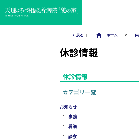
home
＜ 戻る
｜
ホーム
>
休
休診情報
休診情報
カテゴリ一覧
お知らせ
事務
看護
診察