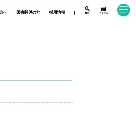
search
directions_car
方へ
医療関係の方
採用情報
|
検索
アクセス