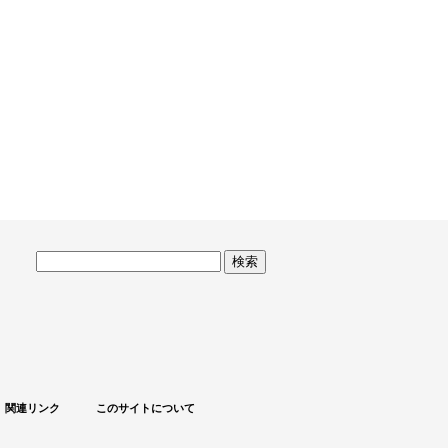
サ
イ
ト
内
検
索
関連リンク
このサイトについて