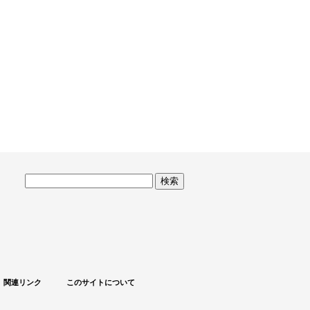
サ
イ
ト
内
検
索
関連リンク
このサイトについて