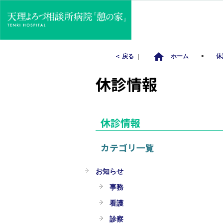
home
＜ 戻る
｜
ホーム
>
休
休診情報
休診情報
カテゴリ一覧
お知らせ
事務
看護
診察