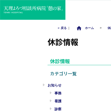
home
＜ 戻る
｜
ホーム
>
休
休診情報
休診情報
カテゴリ一覧
お知らせ
事務
看護
診察