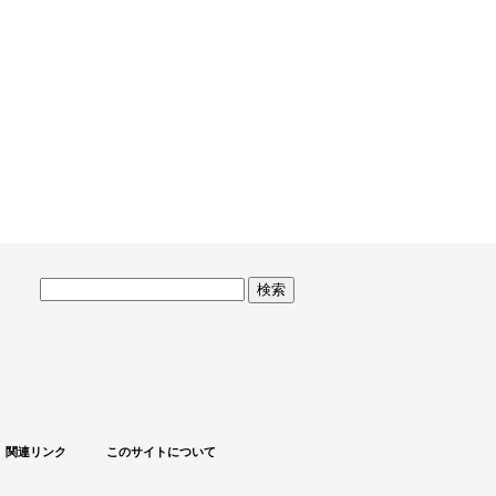
サ
イ
ト
内
検
索
関連リンク
このサイトについて