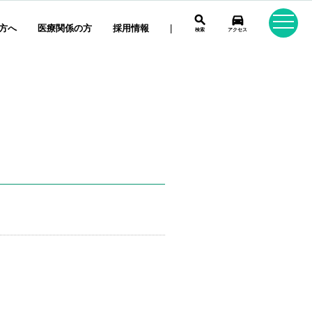
search
directions_car
方へ
医療関係の方
採用情報
|
検索
アクセス