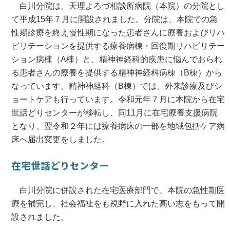
白川分院は、天理よろづ相談所病院（本院）の分院とし
て平成15年７月に開設されました。分院は、本院での急
性期診療を終え慢性期になった患者さんに療養およびリハ
ビリテーションを提供する療養病棟・回復期リハビリテー
ション病棟（A棟）と、精神神経科的疾患に悩んでおられ
る患者さんの療養を提供する精神神経科病棟（B棟）から
なっています。精神神経科（B棟）では、外来診療及びシ
ョートケアも行っています。令和元年７月に本院から在宅
世話どりセンターが移転し、同11月に在宅療養支援病院
となり、翌令和２年には療養病床の一部を地域包括ケア病
床へ届出変更をしました。
在宅世話どりセンター
白川分院に併設された在宅医療部門で、本院の急性期医
療を補完し、社会福祉をも視野に入れた高い志をもって開
設されました。