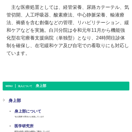
主な医療処置としては、経管栄養、尿路カテーテル、気
管切開、人工呼吸器、酸素療法、中心静脈栄養、輸液療
法、褥瘡を含む創傷などの管理、リハビリテーション、緩
和ケアなどを実施。白川分院は令和元年11月から機能強
化型在宅療養支援病院（単独型）となり、24時間往診体
制を確保し、在宅緩和ケア及び自宅での看取りにも対応し
ています。
｜
身上部
MENU
法人について
身上部
身上部について
“全人医療”の草分けと自負しています
医学研究所
研究の内容と研究の成果をご案内しています