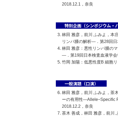
2018.12.1，奈良
特別企画（シンポジウム・
林田 雅彦，前川 ふみよ，本
リンパ腫の解析―．第28回日本
林田 雅彦：悪性リンパ腫のマ
―．第19回日本検査血液学会学術
竹岡 加陽：低悪性度B 細胞リ
一般演題（口演）
林田 雅彦，前川 ふみよ，茶
ーの有用性―Allele−Spec
2018.12.2，奈良
茶木 善成，林田 雅彦，前川 