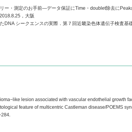
ー・測定のお手前―データ保証にTime・doublet除去にPe
18.8.25，大阪
DNA シークエンスの実際．第７回近畿染色体遺伝子検査基礎技術
oma−like lesion associated with vascular endothelial growth f
ological feature of multicentric Castleman disease/POEMS s
−284.