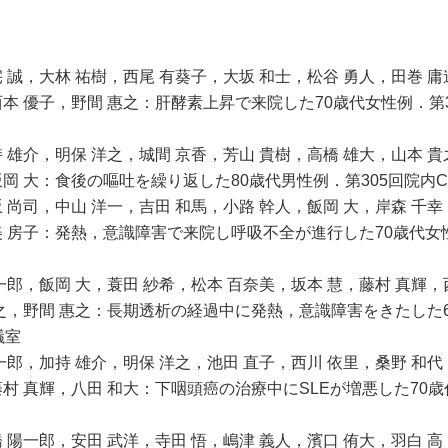
 誠，大林 祐樹，西尾 有葵子，大坂 和士，松谷 勇人，田巻 庸
本 優子，野間 惠之：肝酵素上昇で来院した70歳代女性例．第304回
 雄介，明保 洋之，城間 京香，芳山 貴樹，高橋 雄大，山本 
岡 大：食後の嘔吐を繰り返した80歳代男性例．第305回院内CPC
 尚司，中山 洋一，吉田 和馬，小路 幹人，飯岡 大，岸森 千幸
美 房子：発熱，意識障害で来院し呼吸不全が進行した70歳代女性
一郎，飯岡 大，蓑田 紗希，松本 百奈美，坂本 慧，藤村 真輝，
貴之，野間 惠之：長期透析の経過中に発熱，意識障害をきたした6
議室
一郎，加持 雄介，明保 洋之，池田 直子，西川 依里，桑野 和代
村 真輝，八田 和大：下咽頭癌の治療中にSLEが増悪した70歳
 陽一郎，安田 武洋，寺田 悟，嶋津 義人，濱口 侑大，羽白 