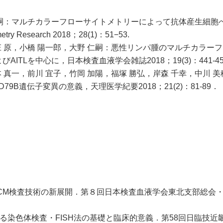
 仁嗣：マルチカラーフローサイトメトリーによって抗体産生細胞
 Research 2018；28(1)：51−53.
庄 原，小橋 陽一郎，大野 仁嗣：悪性リンパ腫のマルチカラー
AITLを中心に，日本検査血液学会雑誌2018；19(3)：441-4
 真一，前川 宜子，竹岡 加陽，福塚 勝弘，岸森 千幸，中川 美
79B遺伝子変異の意義，天理医学紀要2018；21(2)：81-89．
CM検査技術の新展開．第８回日本検査血液学会東北支部総会・学術
る染色体検査・FISH法の基礎と臨床的意義．第58回日臨技