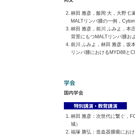
林田 雅彦，飯岡 大，大野
MALTリンパ腫の一例，Cytometry
林田 雅彦，前川 ふみよ，本
背景にもつMALTリンパ腫および
前川 ふみよ，林田 雅彦，坂本
リンパ腫におけるMYD88とCD
学会
国内学会
特別講演・教育講演
林田 雅彦：次世代に繋ぐ，F
城）
福塚 勝弘：造血器腫瘍におけ