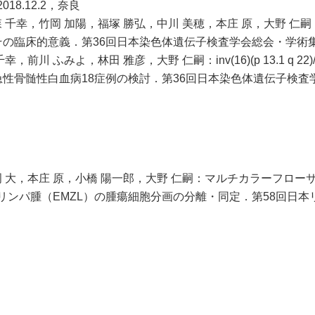
8.12.2，奈良
森 千幸，竹岡 加陽，福塚 勝弘，中川 美穂，本庄 原，大野 仁
出とその臨床的意義．第36回日本染色体遺伝子検査学会総会・学術集会，
川 ふみよ，林田 雅彦，大野 仁嗣：inv(16)(p 13.1 q 22)/t(1
を認めた急性骨髄性白血病18症例の検討．第36回日本染色体遺伝子
岡 大，本庄 原，小橋 陽一郎，大野 仁嗣：マルチカラーフロー
ンパ腫（EMZL）の腫瘍細胞分画の分離・同定．第58回日本リンパ