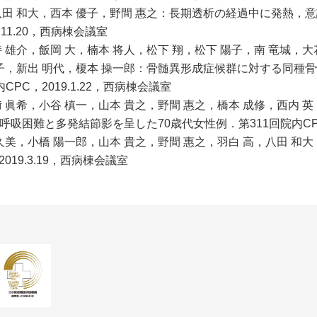
八田 和大，西本 優子，野間 惠之：長期透析の経過中に発熱，
.11.20，西病棟会議室
 雄介，飯岡 大，楠本 将人，松下 翔，松下 陽子，南 竜城，大
真子，新出 明代，榎本 操一郎：骨髄異形成症候群に対する同種
CPC，2019.1.22，西病棟会議室
 眞希，小谷 槙一，山本 貴之，野間 惠之，橋本 成修，西内 英
吸困難と多発結節影を呈した70歳代女性例．第311回院内CPC，
 久美，小橋 陽一郎，山本 貴之，野間 惠之，羽白 高，八田 
2019.3.19，西病棟会議室