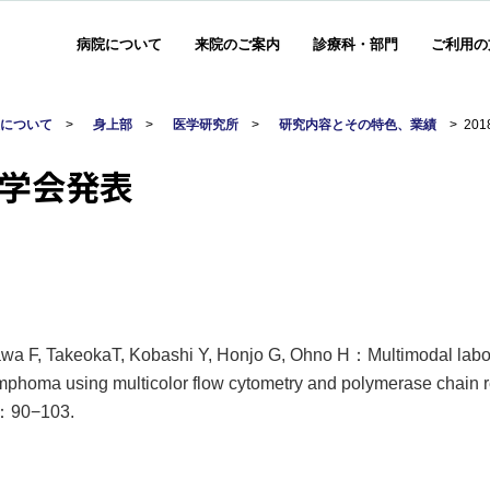
病院について
来院のご案内
診療科・部門
ご利用の
人について
>
身上部
>
医学研究所
>
研究内容とその特色、業績
>
20
・学会発表
a F, TakeokaT, Kobashi Y, Honjo G, Ohno H：Multimodal labora
mphoma using multicolor flow cytometry and polymerase chain 
)：90−103.