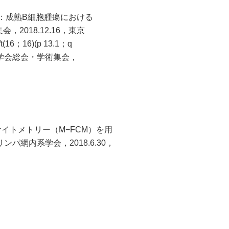
嗣：成熟B細胞腫瘍における
2018.12.16，東京
6；16)(p 13.1；q
検査学会総会・学術集会，
サイトメトリー（M−FCM）を用
網内系学会，2018.6.30，