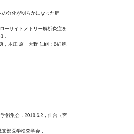
への分化が明らかになった肺
フローサイトメトリー解析炎症を
53．
穂，本庄 原，大野 仁嗣：B細胞
集会，2018.6.2，仙台（宮
近畿支部医学検査学会，