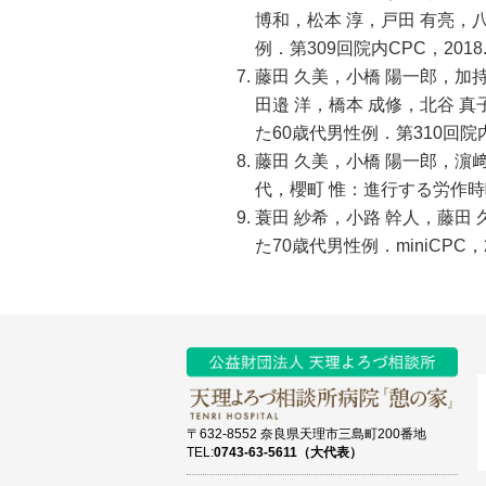
博和，松本 淳，戸田 有亮，
例．第309回院内CPC，2018
藤田 久美，小橋 陽一郎，加持
田邉 洋，橋本 成修，北谷 
た60歳代男性例．第310回院内
藤田 久美，小橋 陽一郎，濵﨑
代，櫻町 惟：進行する労作時呼
蓑田 紗希，小路 幹人，藤田
た70歳代男性例．miniCPC，
〒632-8552 奈良県天理市三島町200番地
TEL:
0743-63-5611（大代表）