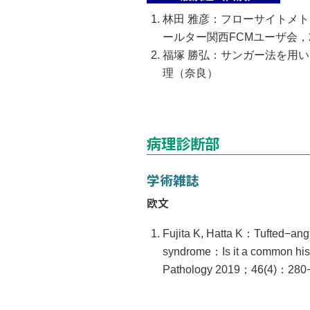
林田 雅彦：フローサイトメトリ
ールター関西FCMユーザ会，20
福塚 勝弘：サンガー法を用いた
理（奈良）
病理診断部
学術雑誌
欧文
Fujita K, Hatta K：Tufted−angi
syndrome：Is it a common hist
Pathology 2019；46(4)：280