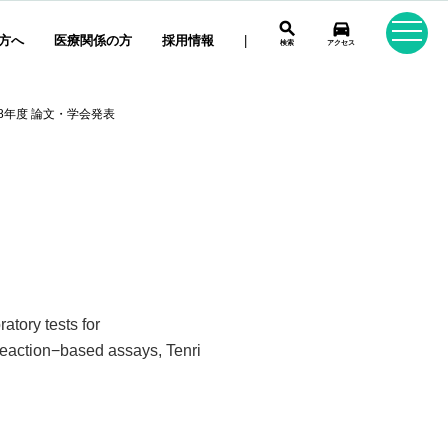
search
directions_car
方へ
医療関係の方
採用情報
|
検索
アクセス
18年度 論文・学会発表
tory tests for
reaction−based assays, Tenri