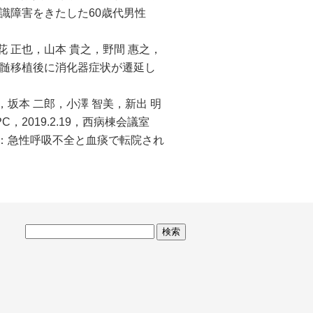
意識障害をきたした60歳代男性
花 正也，山本 貴之，野間 惠之，
骨髄移植後に消化器症状が遷延し
，坂本 二郎，小澤 智美，新出 明
2019.2.19，西病棟会議室
和大：急性呼吸不全と血痰で転院され
サ
イ
ト
内
検
索