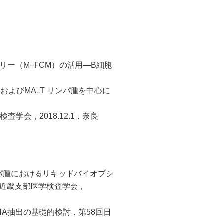
リー（M−FCM）の活用―B細胞
およびMALT リンパ腫を中心に
学会，2018.12.1，奈良
ンパ腫におけるリキッドバイオプシ
日臨技近畿支部医学検査学会，
DNA抽出の基礎的検討．第58回日