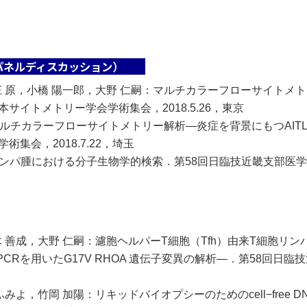
パネルディスカッション）
庄 原，小橋 陽一郎，大野 仁嗣：マルチカラーフローサイトメト
サイトメトリー学会学術集会，2018.5.26，東京
ルチカラーフローサイトメトリー解析―炎症を背景にもつAITL
集会，2018.7.22，埼玉
ンパ腫における分子生物学的検索．第58回日臨技近畿支部医学検査
木 善成，大野 仁嗣：濾胞ヘルパーT細胞（Tfh）由来T細胞リ
ific PCRを用いたG17V RHOA 遺伝子変異の解析―．第58回
ふみよ，竹岡 加陽：リキッドバイオプシーのためのcell−free 