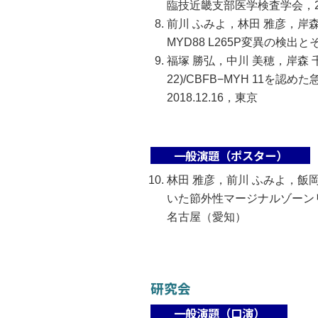
臨技近畿支部医学検査学会，201
前川 ふみよ，林田 雅彦，岸
MYD88 L265P変異の検
福塚 勝弘，中川 美穂，岸森 千幸，前
22)/CBFB−MYH 11
2018.12.16，東京
一般演題（ポスター）
林田 雅彦，前川 ふみよ，飯
いた節外性マージナルゾーンリ
名古屋（愛知）
研究会
一般演題（口演）