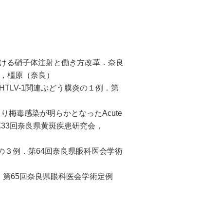
おける硝子体注射と働き方改革．奈良
27，橿原（奈良）
TLV-1関連ぶどう膜炎の１例．第
り梅毒感染が明らかとなったAcute
itisの一例．第33回奈良県黄斑疾患研究会，
の３例．第64回奈良県眼科医会学術
．第65回奈良県眼科医会学術定例