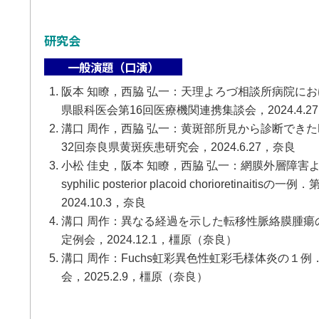
研究会
一般演題（口演）
阪本 知瞭，西脇 弘一：天理よろづ相談所病院に
県眼科医会第16回医療機関連携集談会，2024.4.
溝口 周作，西脇 弘一：黄斑部所見から診断できたH
32回奈良県黄斑疾患研究会，2024.6.27，奈良
小松 佳史，阪本 知瞭，西脇 弘一：網膜外層障害よ
syphilic posterior placoid chorioretina
2024.10.3，奈良
溝口 周作：異なる経過を示した転移性脈絡膜腫瘍
定例会，2024.12.1，橿原（奈良）
溝口 周作：Fuchs虹彩異色性虹彩毛様体炎の１例
会，2025.2.9，橿原（奈良）