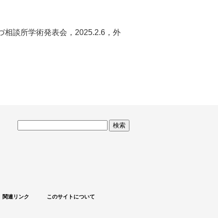
談所学術発表会，2025.2.6，外
サ
イ
ト
内
検
索
関連リンク
このサイトについて