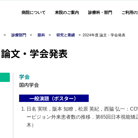
病院について
来院のご案内
診療科・部門
ご利用の
部
>
診療部門
>
眼科
>
研究と業績
>
2024年度 論文・学会発表
度 論文・学会発表
学会
国内学会
一般演題（ポスター）
日名 実咲，阪本 知瞭，松原 英紀，西脇 弘一：CO
ービジョン外来患者数の推移．第65回日本視能矯正学会
木）