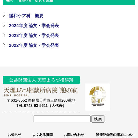
｜
研究と業績
MENU
緩和ケア科
緩和ケア科 概要
2024年度 論文・学会発表
2023年度 論文・学会発表
2022年度 論文・学会発表
〒632-8552 奈良県天理市三島町200番地
TEL:
0743-63-5611（大代表）
サ
イ
お知らせ
よくある質問
お問い合わせ
診療記録等の開示につい
ト