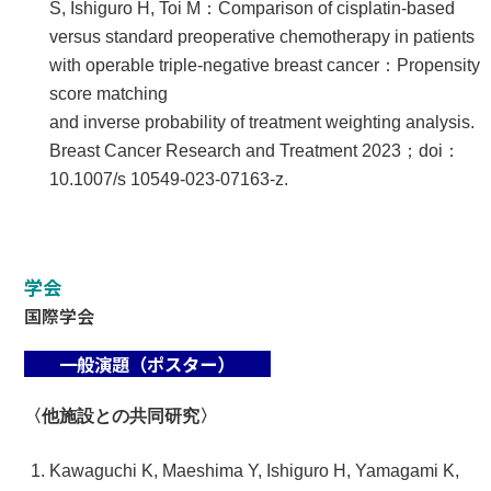
S, Ishiguro H, Toi M：Comparison of cisplatin-based
versus standard preoperative chemotherapy in patients
with operable triple-negative breast cancer：Propensity
score matching
and inverse probability of treatment weighting analysis.
Breast Cancer Research and Treatment 2023；doi：
10.1007/s 10549-023-07163-z.
学会
国際学会
一般演題（ポスター）
〈他施設との共同研究〉
Kawaguchi K, Maeshima Y, Ishiguro H, Yamagami K,