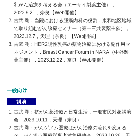
乳がん治療を考える会（エーザイ製薬主催），
2023.9.21，奈良【Web開催】
古武 剛：当院における腫瘍内科の役割．東和地区地域
で取り組むがん診療セミナー（第一三共製薬主催），
2023.12.7，天理（奈良）【Web開催】
古武 剛：HER2陽性乳癌の薬物治療における副作用マ
ネジメント．Breast Cancer Forum in NARA（中外製
薬主催），2023.12.22，奈良【Web開催】
一般向け
講演
古武 剛：抗がん薬治療と日常生活．一般市民対象講演
会，2023.10.11，天理（奈良）
古武 剛：がんゲノム医療はがん治療の流れを変える
か．がん拠点医療従事者対象研修会，2023.10.26，天