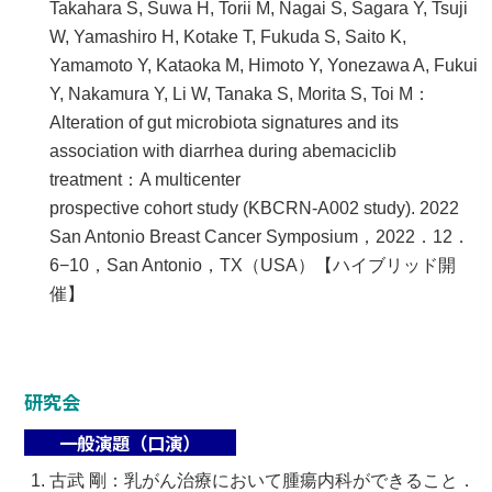
Takahara S, Suwa H, Torii M, Nagai S, Sagara Y, Tsuji
W, Yamashiro H, Kotake T, Fukuda S, Saito K,
Yamamoto Y, Kataoka M, Himoto Y, Yonezawa A, Fukui
Y, Nakamura Y, Li W, Tanaka S, Morita S, Toi M：
Alteration of gut microbiota signatures and its
association with diarrhea during abemaciclib
treatment：A multicenter
prospective cohort study (KBCRN-A002 study). 2022
San Antonio Breast Cancer Symposium，2022．12．
6−10，San Antonio，TX（USA）【ハイブリッド開
催】
研究会
一般演題（口演）
古武 剛：乳がん治療において腫瘍内科ができること．