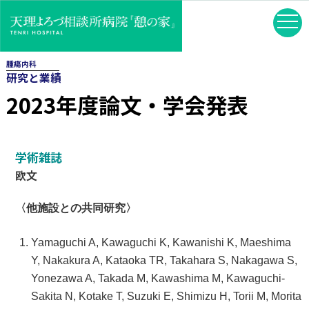
腫瘍内科
研究と業績
2023年度論文・学会発表
学術雑誌
欧文
〈他施設との共同研究〉
Yamaguchi A, Kawaguchi K, Kawanishi K, Maeshima
Y, Nakakura A, Kataoka TR, Takahara S, Nakagawa S,
Yonezawa A, Takada M, Kawashima M, Kawaguchi-
Sakita N, Kotake T, Suzuki E, Shimizu H, Torii M, Morita