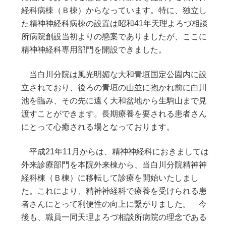
経科病棟（Ｂ棟）からなっています。特に、独立し
た精神神経科病棟の設置は昭和41年天理よろづ相談
所病院創設当初よりの懸案でありましたが、ここに
精神神経科専用部門を開設できました。
当白川分院は風光明媚な大和青垣国定公園内に設
立されており、後ろの青垣の山並に抱かれ前に白川
池を臨み、その先に遠く大和盆地から生駒山まで見
渡すことができます。長期療養を要される患者さん
にとって心癒される場となっております。
平成21年11月からは、精神神経科におきましては
外来診療部門を本院外来棟から、当白川分院精神神
経科棟（Ｂ棟）に移転して診療を開始いたしまし
た。これにより、精神神経科で療養を受けられる患
者さんにとって利便性の向上に繋がりました。 今
後も、職員一同天理よろづ相談所病院の理念である