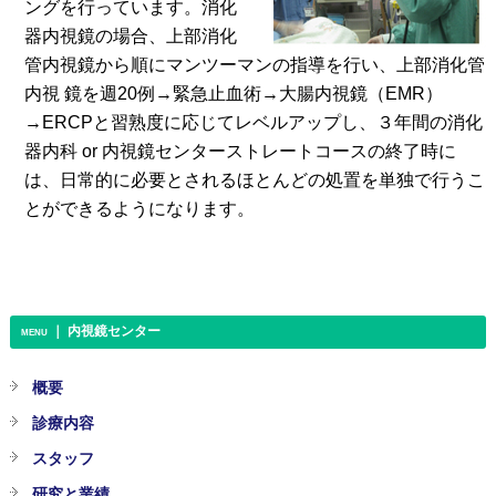
ングを行っています。消化
器内視鏡の場合、上部消化
管内視鏡から順にマンツーマンの指導を行い、上部消化管
内視 鏡を週20例→緊急止血術→大腸内視鏡（EMR）
→ERCPと習熟度に応じてレベルアップし、３年間の消化
器内科 or 内視鏡センターストレートコースの終了時に
は、日常的に必要とされるほとんどの処置を単独で行うこ
とができるようになります。
｜ 内視鏡センター
MENU
概要
診療内容
スタッフ
研究と業績