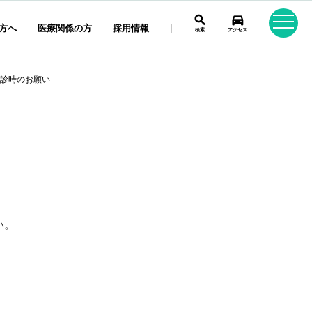
search
directions_car
方へ
医療関係の方
採用情報
|
検索
アクセス
受診時のお願い
い。