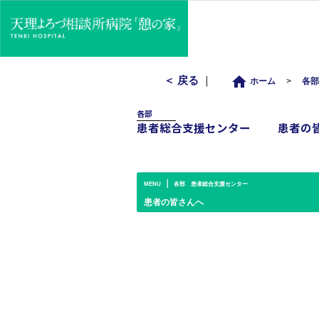
home
＜ 戻る
｜
ホーム
>
各
各部
患者総合支援センター
患者の
｜
MENU
各部 患者総合支援センター
患者の皆さんへ