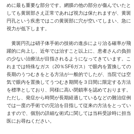
めに最も重要な部分です。網膜の他の部分が傷んでいたと
しても黄斑部さえ正常であれば視力は保たれますが、黄斑
円孔という疾患ではこの黄斑部に穴が空いてしまい、急に
視力が低下します。
黄斑円孔は硝子体手術の技術の進歩により治る確率が飛
躍的に向上し、近年では治すこと以上に、患者さんの負担
の少ない治療法が目指されるようになってきています。こ
れまでは特殊なガス（20％SF6ガス）で眼内を置換しての
長期のうつむきをとる方法が一般的でしたが、当院では空
気で眼内を置換してうつむき期間を３日間に限定する方法
を標準としており、同様に高い閉鎖率を認めております。
ただし、発症から時間が長期経過しているなどの難治症例
では一度の手術での完治を目指して従来の方法をとってい
ますので、個別の詳細な術式に関しては当科受診時に担当
医にお尋ねください。