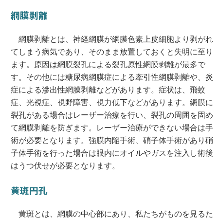
網膜剥離
網膜剥離とは、神経網膜が網膜色素上皮細胞より剥がれ
てしまう病気であり、そのまま放置しておくと失明に至り
ます。原因は網膜裂孔による裂孔原性網膜剥離が最多で
す。その他には糖尿病網膜症による牽引性網膜剥離や、炎
症による滲出性網膜剥離などがあります。症状は、飛蚊
症、光視症、視野障害、視力低下などがあります。網膜に
裂孔がある場合はレーザー治療を行い、裂孔の周囲を固め
て網膜剥離を防ぎます。レーザー治療ができない場合は手
術が必要となります。強膜内陥手術、硝子体手術があり硝
子体手術を行った場合は眼内にオイルやガスを注入し術後
はうつ伏せが必要となります。
黄斑円孔
黄斑とは、網膜の中心部にあり、私たちがものを見るた