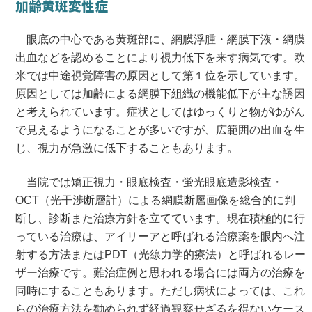
加齢黄斑変性症
眼底の中心である黄斑部に、網膜浮腫・網膜下液・網膜
出血などを認めることにより視力低下を来す病気です。欧
米では中途視覚障害の原因として第１位を示しています。
原因としては加齢による網膜下組織の機能低下が主な誘因
と考えられています。症状としてはゆっくりと物がゆがん
で見えるようになることが多いですが、広範囲の出血を生
じ、視力が急激に低下することもあります。
当院では矯正視力・眼底検査・蛍光眼底造影検査・
OCT（光干渉断層計）による網膜断層画像を総合的に判
断し、診断また治療方針を立てています。現在積極的に行
っている治療は、アイリーアと呼ばれる治療薬を眼内へ注
射する方法またはPDT（光線力学的療法）と呼ばれるレー
ザー治療です。難治症例と思われる場合には両方の治療を
同時にすることもあります。ただし病状によっては、これ
らの治療方法を勧められず経過観察せざるを得ないケース