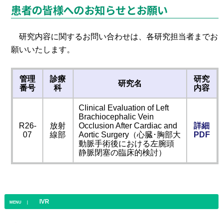
患者の皆様へのお知らせとお願い
研究内容に関するお問い合わせは、各研究担当者までお
願いいたします。
管理
診療
研究
研究名
番号
科
内容
Clinical Evaluation of Left
Brachiocephalic Vein
R26-
放射
Occlusion After Cardiac and
詳細
07
線部
Aortic Surgery（心臓･胸部大
PDF
動脈手術後における左腕頭
静脈閉塞の臨床的検討）
IVR
MENU ｜