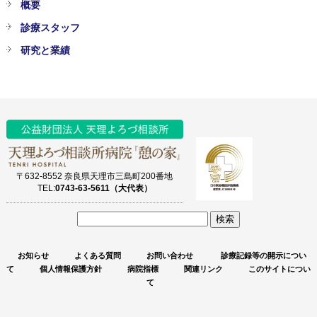
概要
診療スタッフ
研究と業績
〒632-8552 奈良県天理市三島町200番地
TEL:
0743-63-5611（大代表）
サ
イ
お知らせ
よくある質問
お問い合わせ
診療記録等の開示につい
ト
て
個人情報保護方針
病院指標
関連リンク
このサイトについ
内
て
検
索