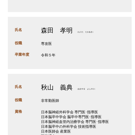
森田 孝明
氏名
（もりた たかあき）
役職
専攻医
卒業年度
令和５年
秋山 義典
氏名
（あきやま よしのり）
役職
非常勤医師
資格
日本脳神経外科学会 専門医･指導医
日本脳卒中学会 脳卒中専門医･指導医
日本脳神経血管内治療学会 専門医･指導医
日本脳卒中の外科学会 技術指導医
日本医師会 産業医