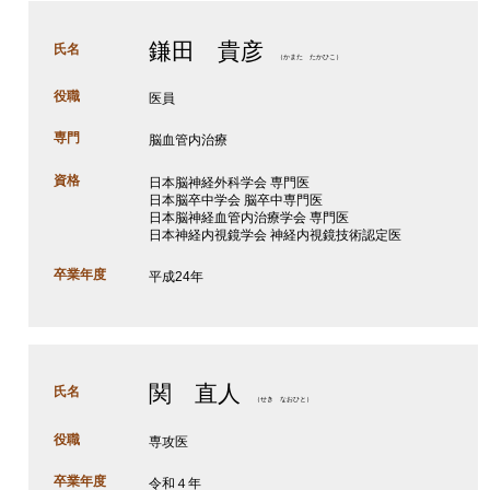
鎌田 貴彦
氏名
（かまた たかひこ）
役職
医員
専門
脳血管内治療
資格
日本脳神経外科学会 専門医
日本脳卒中学会 脳卒中専門医
日本脳神経血管内治療学会 専門医
日本神経内視鏡学会 神経内視鏡技術認定医
卒業年度
平成24年
関 直人
氏名
（せき なおひと）
役職
専攻医
卒業年度
令和４年