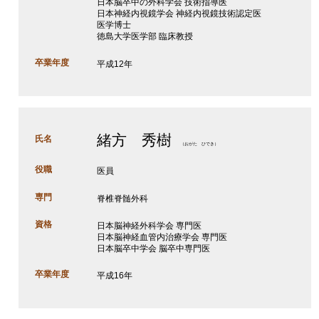
日本脳卒中の外科学会 技術指導医
日本神経内視鏡学会 神経内視鏡技術認定医
医学博士
徳島大学医学部 臨床教授
卒業年度
平成12年
緒方 秀樹
氏名
（おがた ひでき）
役職
医員
専門
脊椎脊髄外科
資格
日本脳神経外科学会 専門医
日本脳神経血管内治療学会 専門医
日本脳卒中学会 脳卒中専門医
卒業年度
平成16年