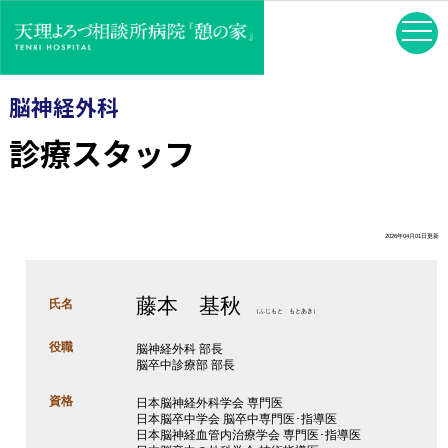
脳神経外科
診療スタッフ
2026年04月01日更新
藤本 基秋
氏名
（ふじもと もとあき）
役職
脳神経外科 部長
脳卒中診療部 部長
資格
日本脳神経外科学会 専門医
日本脳卒中学会 脳卒中専門医･指導医
日本脳神経血管内治療学会 専門医･指導医