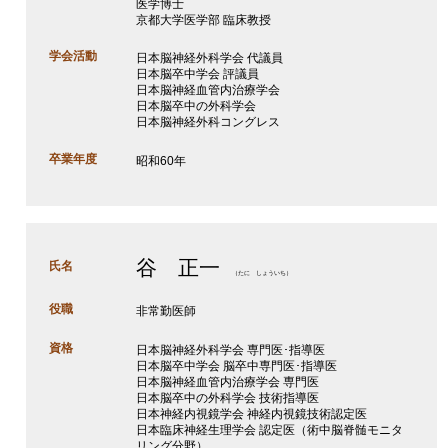
医学博士
京都大学医学部 臨床教授
学会活動
日本脳神経外科学会 代議員
日本脳卒中学会 評議員
日本脳神経血管内治療学会
日本脳卒中の外科学会
日本脳神経外科コングレス
卒業年度
昭和60年
谷 正一
氏名
（たに しょういち）
役職
非常勤医師
資格
日本脳神経外科学会 専門医･指導医
日本脳卒中学会 脳卒中専門医･指導医
日本脳神経血管内治療学会 専門医
日本脳卒中の外科学会 技術指導医
日本神経内視鏡学会 神経内視鏡技術認定医
日本臨床神経生理学会 認定医（術中脳脊髄モニタ
リング分野）