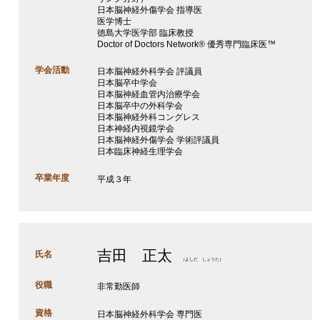
日本脳神経外傷学会 指導医
医学博士
徳島大学医学部 臨床教授
Doctor of Doctors Network® 優秀専門臨床医™
学会活動
日本脳神経外科学会 評議員
日本脳卒中学会
日本脳神経血管内治療学会
日本脳卒中の外科学会
日本脳神経外科コングレス
日本神経内視鏡学会
日本脳神経外傷学会 学術評議員
日本臨床神経生理学会
卒業年度
平成３年
吉田 正太
氏名
（よしだ しょうた）
役職
非常勤医師
資格
日本脳神経外科学会 専門医