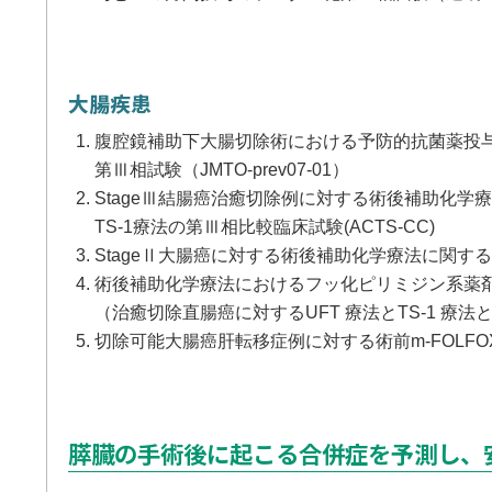
大腸疾患
腹腔鏡補助下大腸切除術における予防的抗菌薬投
第Ⅲ相試験（JMTO-prev07-01）
StageⅢ結腸癌治癒切除例に対する術後補助化学療法とし
TS-1療法の第Ⅲ相比較臨床試験(ACTS-CC)
StageⅡ大腸癌に対する術後補助化学療法に関する
術後補助化学療法におけるフッ化ピリミジン系薬
（治癒切除直腸癌に対するUFT 療法とTS-1 療法との
切除可能大腸癌肝転移症例に対する術前m-FOLFOX6療法 F
膵臓の手術後に起こる合併症を予測し、