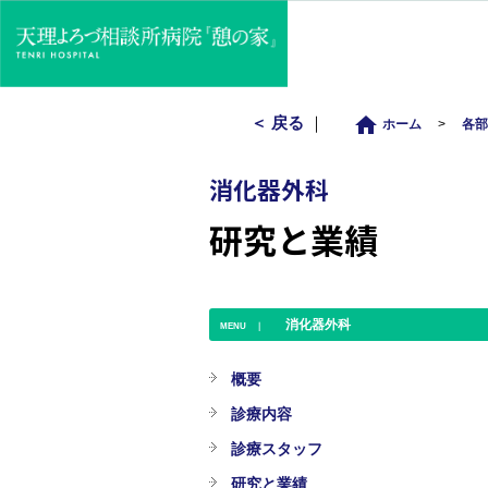
home
＜ 戻る
｜
ホーム
>
各
消化器外科
研究と業績
消化器外科
MENU ｜
概要
診療内容
診療スタッフ
研究と業績