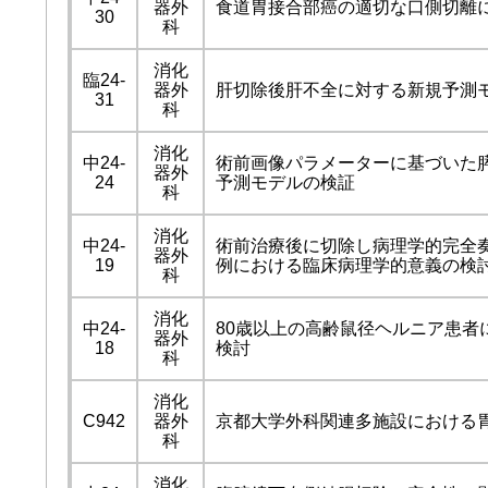
器外
食道胃接合部癌の適切な口側切離
30
科
消化
臨24-
器外
肝切除後肝不全に対する新規予測
31
科
消化
中24-
術前画像パラメーターに基づいた
器外
24
予測モデルの検証
科
消化
中24-
術前治療後に切除し病理学的完全奏
器外
19
例における臨床病理学的意義の検
科
消化
中24-
80歳以上の高齢鼠径ヘルニア患者
器外
18
検討
科
消化
C942
器外
京都大学外科関連多施設における
科
消化