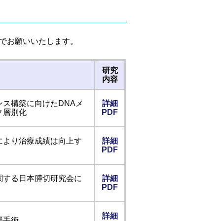
でお願いいたします。
研究
内容
ス構築に向けたDNAメ
詳細
ク層別化
PDF
により治療成績は向上す
詳細
PDF
関する日本膵切研究会に
詳細
PDF
詳細
襲手術