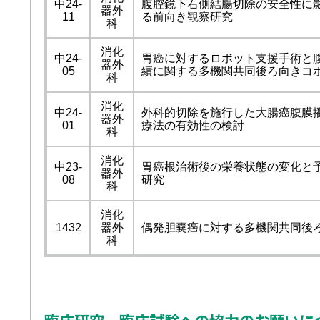
中24-
腹腔鏡下右側結腸切除の安全性に
器外
11
る前向き観察研究
科
消化
中24-
胃癌に対するロボット支援手術と
器外
05
績に関する多機関共同後ろ向きコ
科
消化
中24-
外科的切除を施行した大腸癌腹膜
器外
01
療法の有効性の検討
科
消化
中23-
胃癌根治術後の栄養状態の変化と
器外
08
研究
科
消化
1432
器外
偶発胆嚢癌に対する多機関共同後
科