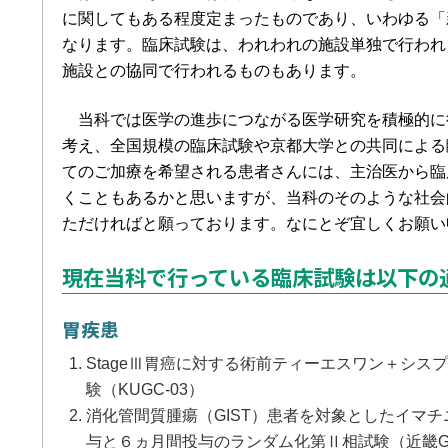
に関してもある程度定まったものであり、いわゆる「
なります。臨床試験は、われわれの施設単独で行われ
施設との協同で行われるものもあります。
当科では医学の進歩につながる医学研究を積極的に
考え、全国規模の臨床試験や京都大学との共同による
てのご加療を希望される患者さんには、主治医から臨
くこともあるかと思いますが、当科のそのような社会
ただければと願っております。なにとぞ宜しくお願い
現在当科で行っている臨床試験は以下の
胃疾患
StageⅢ胃癌に対する術前ティーエスワン＋シス
験（KUGC-03）
消化管間質腫瘍（GIST）患者を対象としたイマ
与と６ヵ月間投与のランダム化第Ⅱ相試験（近畿G