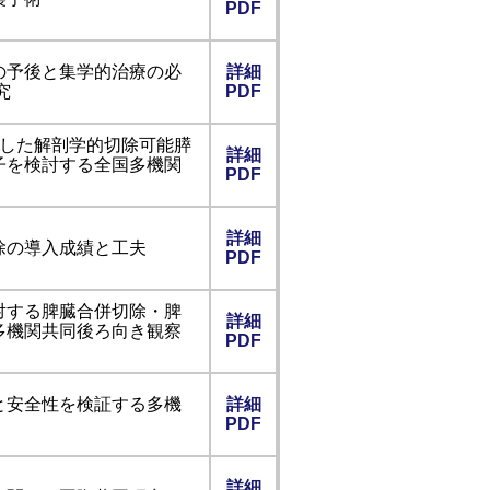
PDF
の予後と集学的治療の必
詳細
究
PDF
施行した解剖学的切除可能膵
詳細
子を検討する全国多機関
PDF
詳細
除の導入成績と工夫
PDF
対する脾臓合併切除・脾
詳細
多機関共同後ろ向き観察
PDF
と安全性を検証する多機
詳細
PDF
詳細