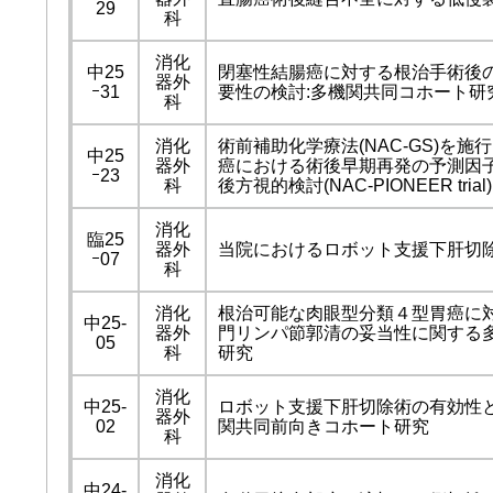
29
科
消化
中25
閉塞性結腸癌に対する根治手術後
器外
ｰ31
要性の検討:多機関共同コホート研
科
消化
術前補助化学療法(NAC-GS)を
中25
器外
癌における術後早期再発の予測因
ｰ23
科
後方視的検討(NAC-PIONEER trial)
消化
臨25
器外
当院におけるロボット支援下肝切
ｰ07
科
消化
根治可能な肉眼型分類４型胃癌に
中25-
器外
門リンパ節郭清の妥当性に関する
05
科
研究
消化
中25-
ロボット支援下肝切除術の有効性
器外
02
関共同前向きコホート研究
科
消化
中24-