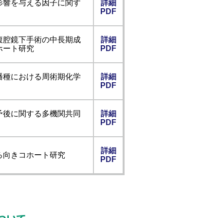
影響を与える因子に関す
詳細
PDF
腹腔鏡下手術の中長期成
詳細
ホート研究
PDF
播種における周術期化学
詳細
PDF
予後に関する多機関共同
詳細
PDF
詳細
ろ向きコホート研究
PDF