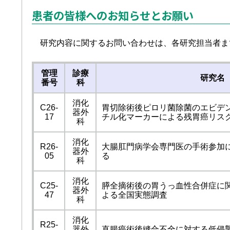
患者の皆様へのお知らせとお願い
研究内容に関するお問い合わせは、各研究担当者ま
管理
診療
研究名
番号
科
消化
C26-
胃切除術後ピロリ菌除菌のエビデン
器外
17
チル化マーカーによる残胃癌リス
科
消化
R26-
大腸肛門病学会専門医の手術参加
器外
05
る
科
消化
C25-
膵全摘術後の胃うっ血性合併症に
器外
47
よる全国実態調査
科
消化
R25-
器外
直腸癌術後縫合不全に対する低侵