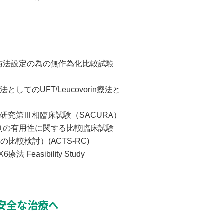
与法設定の為の無作為化比較試験
てのUFT/Leucovorin療法と
研究第Ⅲ相臨床試験（SACURA）
剤の有用性に関する比較臨床試験
比較検討）(ACTS-RC)
easibility Study
安全な治療へ