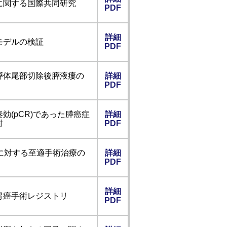
に関する国際共同研究
PDF
詳細
モデルの検証
PDF
膵体尾部切除後膵液瘻の
詳細
PDF
効(pCR)であった膵癌症
詳細
討
PDF
に対する至適手術治療の
詳細
PDF
詳細
胃癌手術レジストリ
PDF