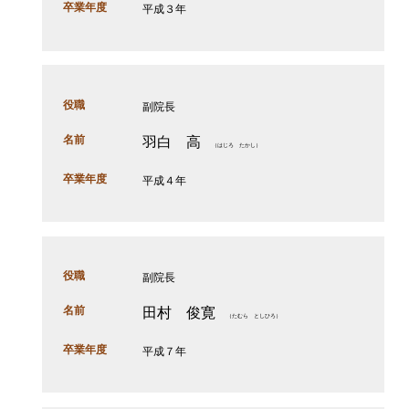
卒業年度
平成３年
役職
副院長
名前
羽白 高
（はじろ たかし）
卒業年度
平成４年
役職
副院長
名前
田村 俊寛
（たむら としひろ）
卒業年度
平成７年