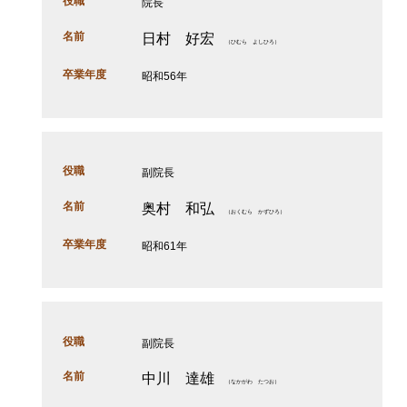
役職
院長
名前
日村 好宏
（ひむら よしひろ）
卒業年度
昭和56年
役職
副院長
名前
奥村 和弘
（おくむら かずひろ）
卒業年度
昭和61年
役職
副院長
名前
中川 達雄
（なかがわ たつお）