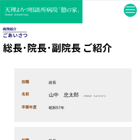
病院紹介
ごあいさつ
総長･院長･副院長 ご紹介
役職
総長
名前
山中 忠太郎
（やまなか ちゅうたろう）
卒業年度
昭和57年