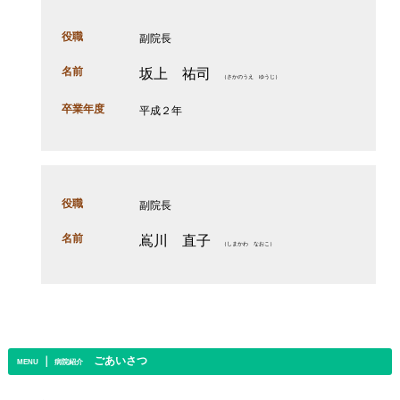
役職
副院長
名前
坂上 祐司
（さかのうえ ゆうじ）
卒業年度
平成２年
役職
副院長
名前
嶌川 直子
（しまかわ なおこ）
｜
ごあいさつ
MENU
病院紹介