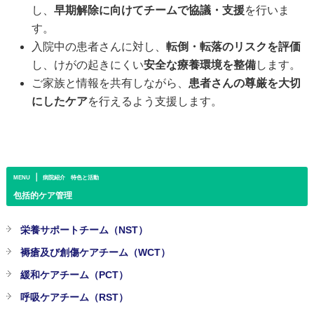
し、
早期解除に向けてチームで協議・支援
を行いま
す。
入院中の患者さんに対し、
転倒・転落のリスクを評価
し、けがの起きにくい
安全な療養環境を整備
します。
ご家族と情報を共有しながら、
患者さんの尊厳を大切
にしたケア
を行えるよう支援します。
｜
MENU
病院紹介 特色と活動
包括的ケア管理
栄養サポートチーム（NST）
褥瘡及び創傷ケアチーム（WCT）
緩和ケアチーム（PCT）
呼吸ケアチーム（RST）