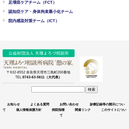
足壊疽ケアチーム（FCT）
認知症ケア・身体拘束最小化チーム
院内感染対策チーム（ICT）
〒632-8552 奈良県天理市三島町200番地
TEL:
0743-63-5611（大代表）
サ
イ
お知らせ
よくある質問
お問い合わせ
診療記録等の開示につい
ト
て
個人情報保護方針
病院指標
関連リンク
このサイトについ
内
て
検
索