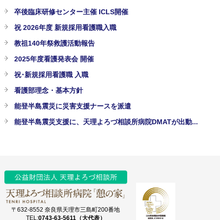
卒後臨床研修センター主催 ICLS開催
祝 2026年度 新規採用看護職入職
教祖140年祭救護活動報告
2025年度看護発表会 開催
祝･新規採用看護職 入職
看護部理念・基本方針
能登半島震災に災害支援ナースを派遣
能登半島震災支援に、天理よろづ相談所病院DMATが出動...
〒632-8552 奈良県天理市三島町200番地
TEL:
0743-63-5611（大代表）