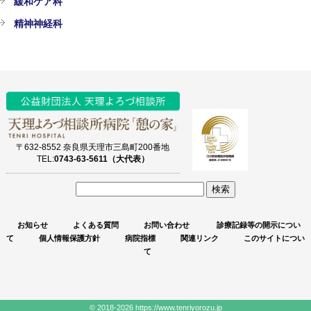
緩和ケア科
精神神経科
〒632-8552 奈良県天理市三島町200番地
TEL:
0743-63-5611（大代表）
サ
イ
お知らせ
よくある質問
お問い合わせ
診療記録等の開示につい
ト
て
個人情報保護方針
病院指標
関連リンク
このサイトについ
内
て
検
索
© 2018-2026 https://www.tenriyorozu.jp