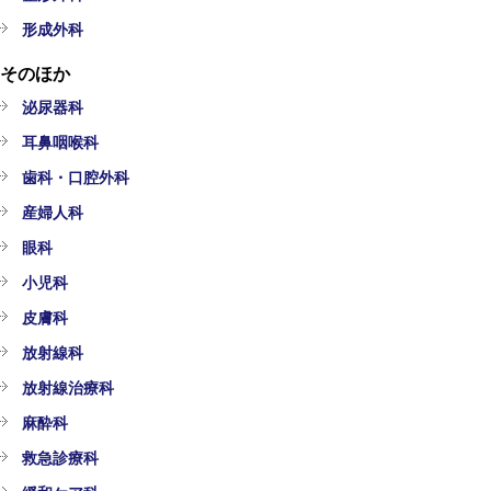
形成外科
そのほか
泌尿器科
耳鼻咽喉科
歯科・口腔外科
産婦人科
眼科
小児科
皮膚科
放射線科
放射線治療科
麻酔科
救急診療科